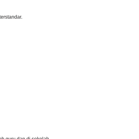
erstandar.
eh guru dan di sekolah