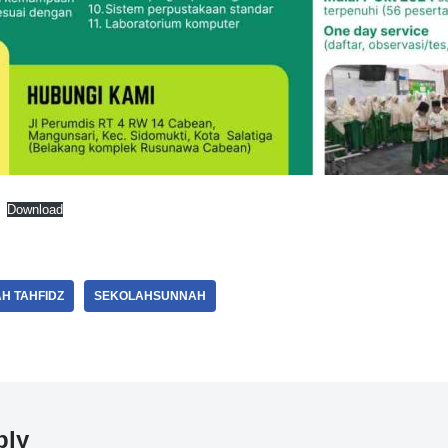
Download
H TAHFIDZ
SEKOLAHSUNNAH
ply