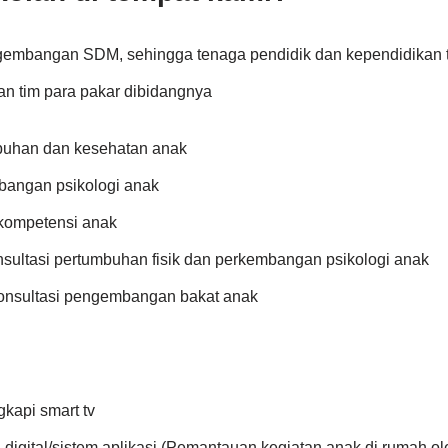
gembangan SDM, sehingga tenaga pendidik dan kependidikan t
n tim para pakar dibidangnya
buhan dan kesehatan anak
bangan psikologi anak
 kompetensi anak
nsultasi pertumbuhan fisik dan perkembangan psikologi anak
konsultasi pengembangan bakat anak
gkapi smart tv
igital/sistem aplikasi (Pemantauan kegiatan anak di rumah ol