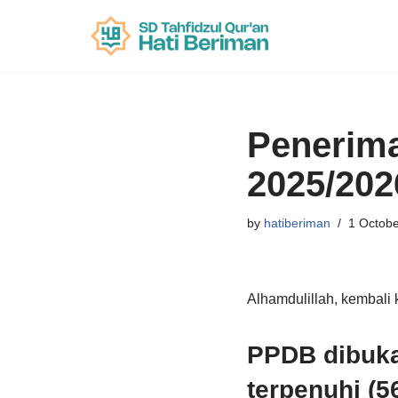
Skip
to
content
Penerima
2025/202
by
hatiberiman
1 Octob
Alhamdulillah, kembali
PPDB dibuka
terpenuhi (56