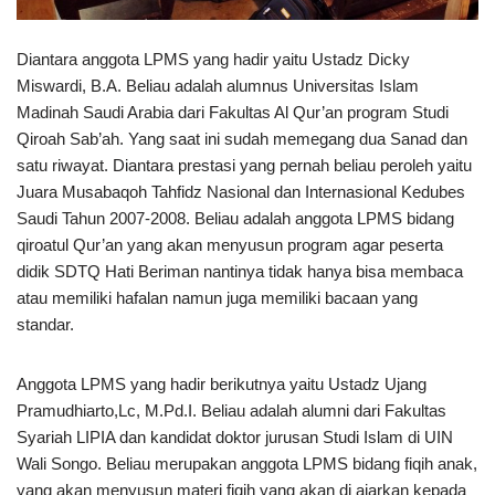
Diantara anggota LPMS yang hadir yaitu Ustadz Dicky
Miswardi, B.A. Beliau adalah alumnus Universitas Islam
Madinah Saudi Arabia dari Fakultas Al Qur’an program Studi
Qiroah Sab’ah. Yang saat ini sudah memegang dua Sanad dan
satu riwayat. Diantara prestasi yang pernah beliau peroleh yaitu
Juara Musabaqoh Tahfidz Nasional dan Internasional Kedubes
Saudi Tahun 2007-2008. Beliau adalah anggota LPMS bidang
qiroatul Qur’an yang akan menyusun program agar peserta
didik SDTQ Hati Beriman nantinya tidak hanya bisa membaca
atau memiliki hafalan namun juga memiliki bacaan yang
standar.
Anggota LPMS yang hadir berikutnya yaitu Ustadz Ujang
Pramudhiarto,Lc, M.Pd.I. Beliau adalah alumni dari Fakultas
Syariah LIPIA dan kandidat doktor jurusan Studi Islam di UIN
Wali Songo. Beliau merupakan anggota LPMS bidang fiqih anak,
yang akan menyusun materi fiqih yang akan di ajarkan kepada